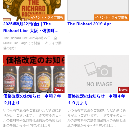
イベント・ライブ情報
イベント・ライブ情報
2025年8月22日(金)｜The
The Richard 2019 Apr.
Richard Live 大阪・備後町
...
Music Line Bingo
The Richard Live 2025年8月22日（金）
Music Line Bingoにて開催！ 🎶 ライブ開
催のお知...
News
News
価格改定のお知らせ 令和７年
価格改定のお知らせ 令和４年
２月より
１０月より
いつも有本麦酒をご愛顧いただき誠にあ
いつも有本麦酒をご愛顧いただき誠にあ
りがとうございます。 さて昨今のビー
りがとうございます。 さて昨今のビー
ルの原材料や光熱費他諸費用の高騰と諸
ルの原材料や光熱費他諸費用の高騰と諸
般の事情から令和7年2月1日より...
般の事情から令和4年10月1日よ...