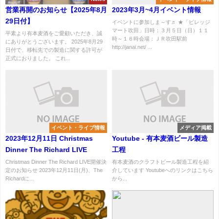
営業再開のお知らせ【2025年8月
2023年3月~4月イベント情報
29日付】
イベントに参加しま～す♬ ★「ビレッジ
マート吹田」日時：３月５日（日）１１
平素より有本麦酒をご愛顧いただき、誠
時～１６時会場：ＪＲ吹田駅前
にありがとうございます。 2025年8月29
http://janai.net/ ...
日付で、移転先での製造に関する許可が
正式におりました。 これ...
イベント・ライブ情報
メディア掲載
2023年12月11日 Christmas
Youtube - 有本麦酒ビール製造
Dinner The Richard LIVE
工程
Christmas Dinner The Richard LIVE開催決
有本麦酒のクラフトビール製造工程を紹
定のお知らせ 2023年12月11日(月)、The
介しています Youtubeへのリンクはこちら
Richardに...
から...