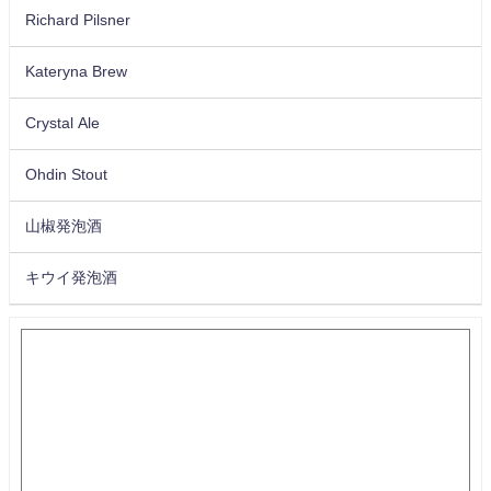
Richard Pilsner
Kateryna Brew
Crystal Ale
Ohdin Stout
山椒発泡酒
キウイ発泡酒