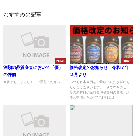
おすすめの記事
News
News
酒類の品質審査において「優」
価格改定のお知らせ 令和７年
の評価
２月より
今後とも、よろしく、ご愛顧ください。...
いつも有本麦酒をご愛顧いただき誠にあ
りがとうございます。 さて昨今のビー
ルの原材料や光熱費他諸費用の高騰と諸
般の事情から令和7年2月1日より...