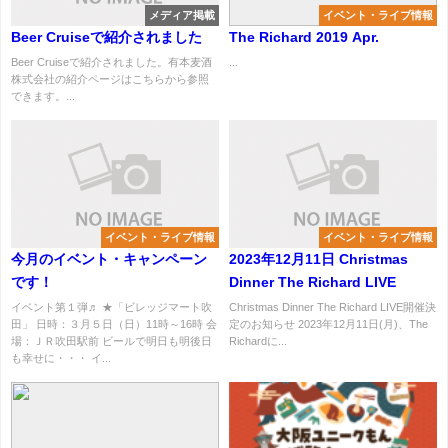
メディア掲載
イベント・ライブ情報
Beer Cruiseで紹介されました
The Richard 2019 Apr.
Beer Cruiseで紹介されました。有本麦酒
...
株式会社の紹介ページはこちらから参照
できます。...
イベント・ライブ情報
イベント・ライブ情報
今月のイベント・キャンペーン
2023年12月11日 Christmas
です！
Dinner The Richard LIVE
イベント第１弾♬ ★「ビレッジマート吹
Christmas Dinner The Richard LIVE開催決
田」 日時：３月５日（日）11時～16時 会
定のお知らせ 2023年12月11日(月)、The
場：ＪＲ吹田駅前 ビールで明日も明後日
Richardに...
も幸せに・・・ イ...