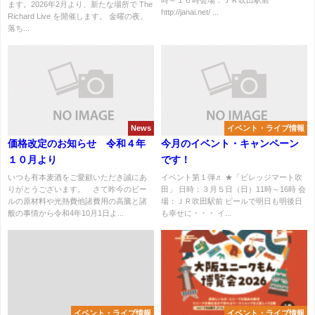
時～１６時会場：ＪＲ吹田駅前
ます。2026年2月より、新たな場所で The
http://janai.net/ ...
Richard Live を開催します。 金曜の夜、
落ち...
News
イベント・ライブ情報
価格改定のお知らせ 令和４年
今月のイベント・キャンペーン
１０月より
です！
いつも有本麦酒をご愛顧いただき誠にあ
イベント第１弾♬ ★「ビレッジマート吹
りがとうございます。 さて昨今のビー
田」 日時：３月５日（日）11時～16時 会
ルの原材料や光熱費他諸費用の高騰と諸
場：ＪＲ吹田駅前 ビールで明日も明後日
般の事情から令和4年10月1日よ...
も幸せに・・・ イ...
イベント・ライブ情報
イベント・ライブ情報