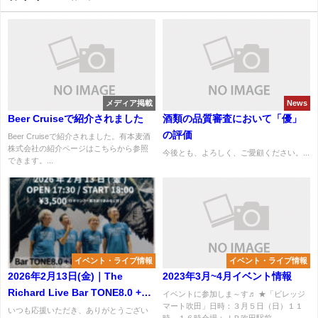
メディア掲載
News
Beer Cruiseで紹介されました
酒類の品質審査において「優」
の評価
Beer Cruiseで紹介されました。有本麦酒
株式会社の紹介ページはこちらから参照
今後とも、よろしく、ご愛顧ください。...
できます。...
イベント・ライブ情報
イベント・ライブ情報
2026年2月13日(金)｜The
2023年3月~4月イベント情報
Richard Live Bar TONE8.0 +
イベントに参加しま～す♬ ★「ビレッジ
マート吹田」日時：３月５日（日）１１
BASEMENT GALLERY
いつも応援いただき、ありがとうござい