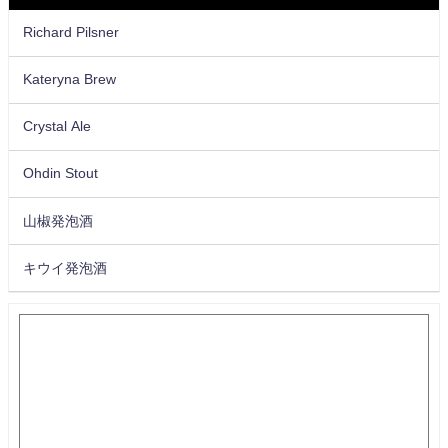
Richard Pilsner
Kateryna Brew
Crystal Ale
Ohdin Stout
山椒発泡酒
キウイ発泡酒