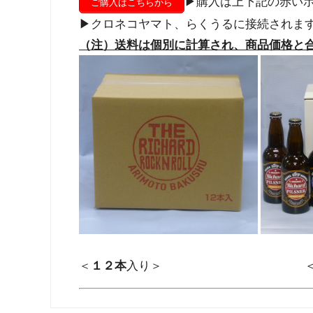
▶購入は上下記の赤い
ご購入はこちらから
▶クロネコヤマト、らくうるに接続されま
（注）送料は個別に計算され、商品価格と
＜
１２本
入り＞ 