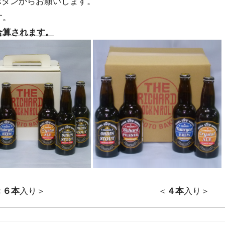
ボタンからお願いします。
す。
合算されます。
＜
６本
入り＞ ＜
４本
入り＞